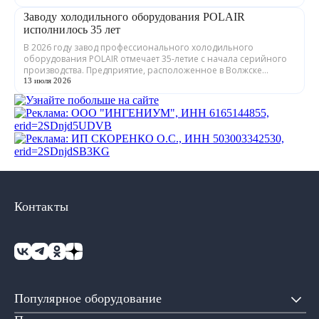
Заводу холодильного оборудования POLAIR
исполнилось 35 лет
В 2026 году завод профессионального холодильного
оборудования POLAIR отмечает 35-летие с начала серийного
производства. Предприятие, расположенное в Волжске
Республики Марий Эл, выпускает обору...
13 июля 2026
Контакты
Популярное оборудование