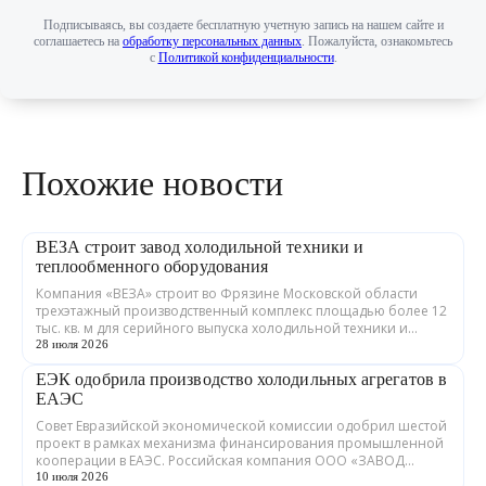
Подписываясь, вы создаете бесплатную учетную запись на нашем сайте и
соглашаетесь на
обработку персональных данных
. Пожалуйста, ознакомьтесь
с
Политикой конфиденциальности
.
Похожие новости
ВЕЗА строит завод холодильной техники и
теплообменного оборудования
Компания «ВЕЗА» строит во Фрязине Московской области
трехэтажный производственный комплекс площадью более 12
тыс. кв. м для серийного выпуска холодильной техники и
теплообменного оборудования. ...
28 июля 2026
ЕЭК одобрила производство холодильных агрегатов в
ЕАЭС
Совет Евразийской экономической комиссии одобрил шестой
проект в рамках механизма финансирования промышленной
кооперации в ЕАЭС. Российская компания ООО «ЗАВОД
ГРАДИЕНТ» совместно с предприятия...
10 июля 2026