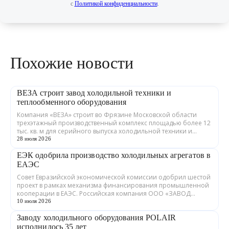
с
Политикой конфиденциальности
.
Похожие новости
ВЕЗА строит завод холодильной техники и
теплообменного оборудования
Компания «ВЕЗА» строит во Фрязине Московской области
трехэтажный производственный комплекс площадью более 12
тыс. кв. м для серийного выпуска холодильной техники и
теплообменного оборудования. ...
28 июля 2026
ЕЭК одобрила производство холодильных агрегатов в
ЕАЭС
Совет Евразийской экономической комиссии одобрил шестой
проект в рамках механизма финансирования промышленной
кооперации в ЕАЭС. Российская компания ООО «ЗАВОД
ГРАДИЕНТ» совместно с предприятия...
10 июля 2026
Заводу холодильного оборудования POLAIR
исполнилось 35 лет