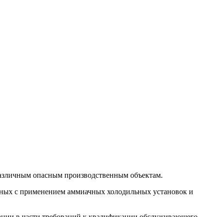
 различным опасным производственным объектам.
анных с применением аммиачных холодильных установок и
зации в части требований к квалификации обслуживающего