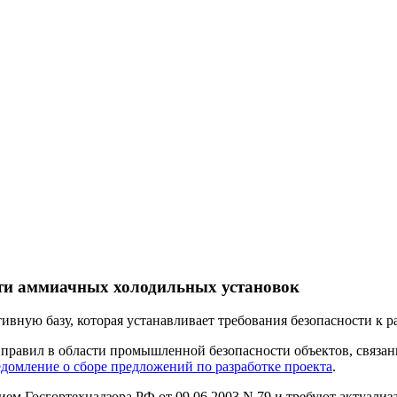
сти аммиачных холодильных установок
тивную базу, которая устанавливает требования безопасности к
и правил в области промышленной безопасности объектов, связ
едомление о сборе предложений по разработке проекта
.
ем Госгортехнадзора РФ от 09.06.2003 N 79 и требуют актуали