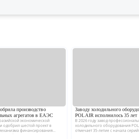
обрила производство
Заводу холодильного оборуд
льных агрегатов в ЕАЭС
POLAIR исполнилось 35 лет
вразийской экономической
В 2026 году завод профессионал
и одобрил шестой проект в
холодильного оборудования POL
механизма финансирования
отмечает 35-летие с начала сери
енной кооперации в ЕАЭС.
производства. Предприятие,