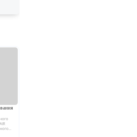
ования
ьного
AIR
йного