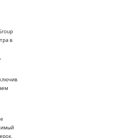
Group
тра в
,
включив
аем
ее
одимый
ерок.