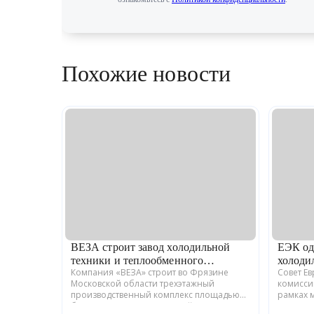
Похожие новости
ВЕЗА строит завод холодильной
ЕЭК од
техники и теплообменного
холоди
Компания «ВЕЗА» строит во Фрязине
Совет Е
оборудования
Московской области трехэтажный
комисси
производственный комплекс площадью
рамках 
более 12 тыс. кв. м для серийного выпуска
промышл