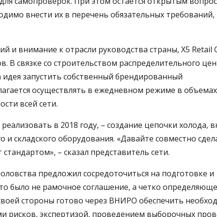
 для самопроверок. При этом остается открытым вопрос
одимо внести их в перечень обязательных требований,
й и внимание к отрасли руководства страны, Х5 Retail 
в. В связке со строительством распределительного цен
 идея запустить собственный брендированный
агается осуществлять в ежедневном режиме в объемах
сти всей сети.
реализовать в 2018 году, – создание цепочки холода, 
 и складского оборудования. «Давайте совместно сдел
стандартом», – сказал представитель сети.
оловства предложил сосредоточиться на подготовке и
это было не рамочное соглашение, а четко определяющ
о своей стороны готово через ВНИРО обеспечить необх
ми рисков, экспертизой, проведением выборочных пров