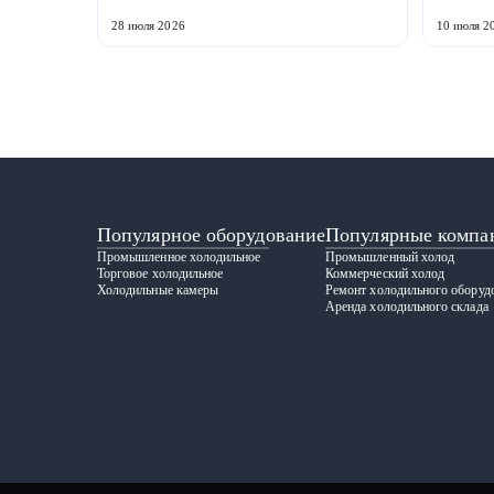
холодильной техники и теплообменного
Российс
оборудования. ...
ГРАДИЕНТ
28 июля 2026
10 июля 2
Популярное оборудование
Популярные компа
Промышленное холодильное
Промышленный холод
Торговое холодильное
Коммерческий холод
Холодильные камеры
Ремонт холодильного оборуд
Аренда холодильного склада