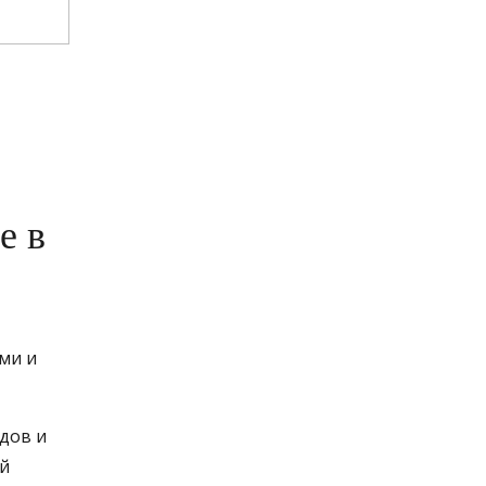
е в
ми и
дов и
ой