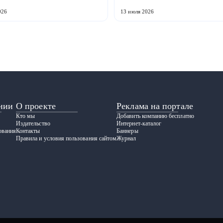
кая компания ООО «ЗАВОД
расположенное в Волжске Респу
» совместно с предприятия...
Марий Эл, выпускает обору...
026
13 июля 2026
нии
О проекте
Реклама на портале
Кто мы
Добавить компанию бесплатно
Издательство
Интернет-каталог
ования
Контакты
Баннеры
Правила и условия пользования сайтом
Журнал