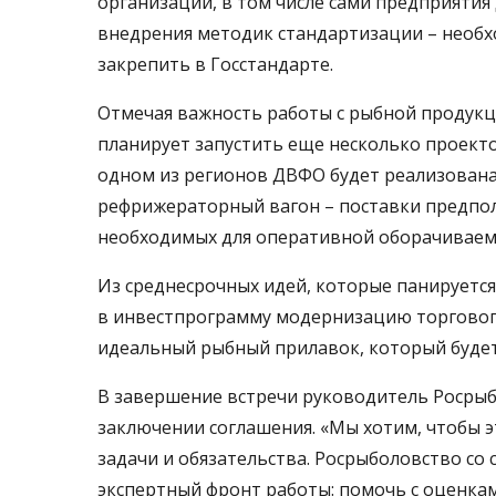
организации, в том числе сами предприятия
внедрения методик стандартизации – необх
закрепить в Госстандарте.
Отмечая важность работы с рыбной продукци
планирует запустить еще несколько проекто
одном из регионов ДВФО будет реализована
рефрижераторный вагон – поставки предпол
необходимых для оперативной оборачиваемо
Из среднесрочных идей, которые панируется 
в инвестпрограмму модернизацию торгового
идеальный рыбный прилавок, который будет 
В завершение встречи руководитель Росрыб
заключении соглашения. «Мы хотим, чтобы 
задачи и обязательства. Росрыболовство с
экспертный фронт работы: помочь с оценка