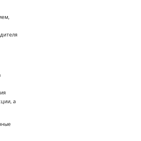
ием,
одителя
а
ия
ции, а
нные