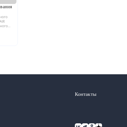
ования
ьного
AIR
йного
блики
Контакты