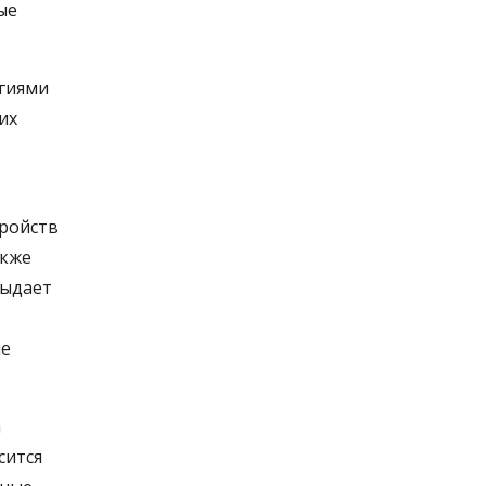
ые
гиями
их
тройств
акже
выдает
ие
а
сится