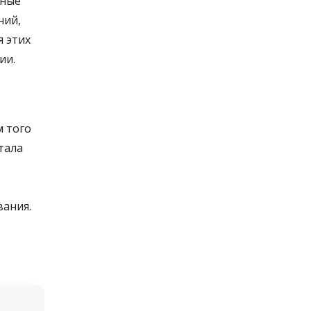
ьные
ний,
 этих
ии.
м того
отала
вания.