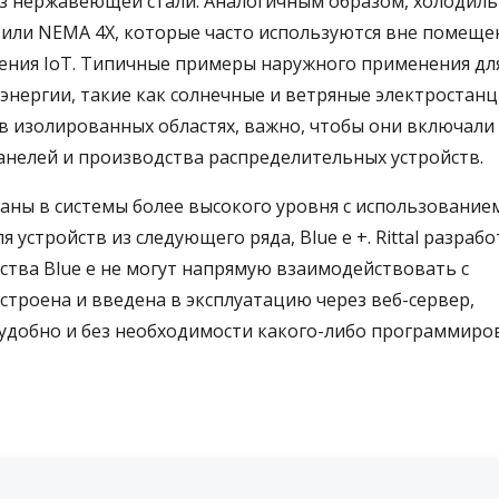
 из нержавеющей стали. Аналогичным образом, холодил
 4 или NEMA 4X, которые часто используются вне помеще
ения IoT. Типичные примеры наружного применения для
нергии, такие как солнечные и ветряные электростанц
в изолированных областях, важно, чтобы они включали
анелей и производства распределительных устройств.
аны в системы более высокого уровня с использование
я устройств из следующего ряда, Blue e +. Rittal разраб
йства Blue e не могут напрямую взаимодействовать с
строена и введена в эксплуатацию через веб-сервер,
 удобно и без необходимости какого-либо программиро