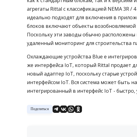
как к стандартным блокам, так и к версиям
агрегаты Rittal с классификацией NEMA 3R /
идеально подходят для включения в прилож
блоков включают объекты возобновляемой э
Поскольку эти заводы обычно расположены 
удаленный мониторинг для строительства п
Охлаждающие устройства Blue e интегриров
же интерфейса IoT, который Rittal продает дл
новый адаптер IoT, поскольку старые устро
интерфейсом IoT. Вся система может быть на
интегрированный в интерфейс IoT - быстро,
Поделиться