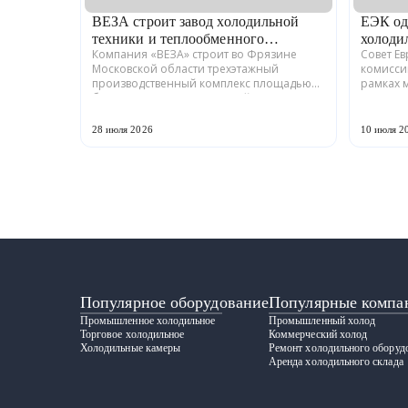
ВЕЗА строит завод холодильной
ЕЭК од
техники и теплообменного
холоди
Компания «ВЕЗА» строит во Фрязине
Совет Е
оборудования
Московской области трехэтажный
комисси
производственный комплекс площадью
рамках 
более 12 тыс. кв. м для серийного выпуска
промышл
холодильной техники и теплообменного
Российс
оборудования. ...
ГРАДИЕНТ
28 июля 2026
10 июля 2
Популярное оборудование
Популярные компа
Промышленное холодильное
Промышленный холод
Торговое холодильное
Коммерческий холод
Холодильные камеры
Ремонт холодильного оборуд
Аренда холодильного склада