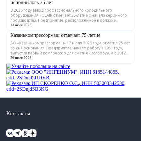
исполнилось 35 лет
В 2026 году завод профессионального холодильного
оборудования POLAIR отмечает 35-летие с начала серийного
производства. Предприятие, расположенное в Волжске
Республики Марий Эл, выпускает обору...
13 июля 2026
Казанькомпрессормаш отмечает 75-летие
АО «Казанькомпрессормаш» 17 июля 2026 года отметил 75 лет
со дня основания. Предприятие начало работу в 1951 году,
выпустив первый компрессор для сжатия кислорода, а с 2012
года входит в состав...
20 июля 2026
Контакты