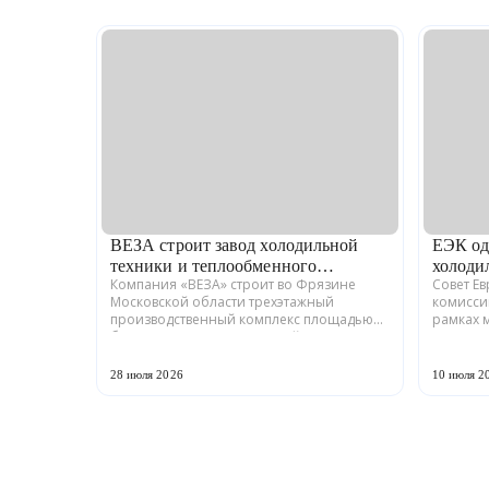
ВЕЗА строит завод холодильной
ЕЭК од
техники и теплообменного
холоди
Компания «ВЕЗА» строит во Фрязине
Совет Е
оборудования
Московской области трехэтажный
комисси
производственный комплекс площадью
рамках 
более 12 тыс. кв. м для серийного выпуска
промышл
холодильной техники и теплообменного
Российс
оборудования. ...
ГРАДИЕНТ
28 июля 2026
10 июля 2