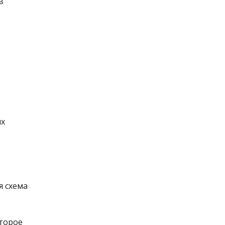
в
ых
я схема
оторое