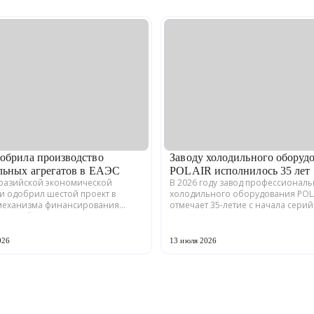
обрила производство
Заводу холодильного оборуд
льных агрегатов в ЕАЭС
POLAIR исполнилось 35 лет
вразийской экономической
В 2026 году завод профессионал
и одобрил шестой проект в
холодильного оборудования POL
механизма финансирования
отмечает 35-летие с начала сери
енной кооперации в ЕАЭС.
производства. Предприятие,
кая компания ООО «ЗАВОД
расположенное в Волжске Респу
» совместно с предприятия...
Марий Эл, выпускает обору...
026
13 июля 2026