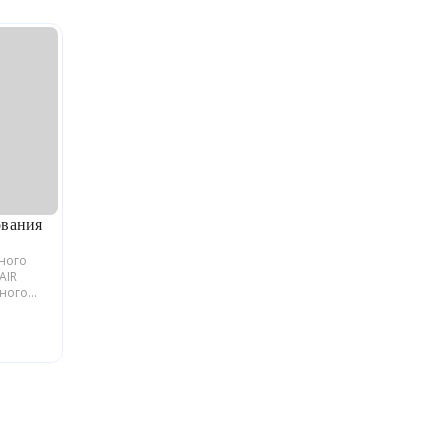
ования
ьного
AIR
йного
блики