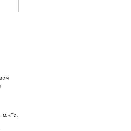
овом
ы
 м. «То,