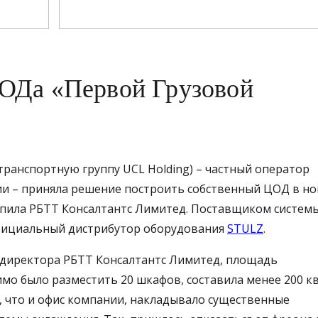
ОДа «Первой Грузовой
транспортную группу UCL Holding) – частный оператор
ии – приняла решение построить собственный ЦОД в н
пила РБТТ Консалтантс Лимитед. Поставщиком систем
фициальный дистрибутор оборудования
STULZ
.
ь директора РБТТ Консалтантс Лимитед, площадь
о было разместить 20 шкафов, составила менее 200 кв.
, что и офис компании, накладывало существенные