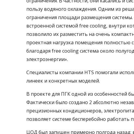
ограничения. В частности, они касались и с
пользу водяного охлаждения. Одним из реш
ограничения площади размещения системы. 
встроенной системой free cooling, внутри ко
позволило их разместить на очень компакт
проектная нагрузка помещения полностью с
благодаря free cooling система около полу
электроэнергии».
Специалисты компании HTS помогали испол
линеек и конкретных моделей.
В проекте для ПГК одной из особенностей 
Фактически было создано 2 абсолютно неза
прецизионных кондиционеров, электропитан
позволяет системе бесперебойно работать 
ЦОД был запущен примерно полгода назад: 