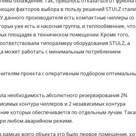
истемы охлаждения. Так, пришлось отказаться от фреона 
ающих факторов выбора в пользу решений STULZ стали
У данного производителя есть компактные чиллеры со
торых уже есть и насосная группа, и теплообменник, что
ных площадях в техническом помещении. Кроме того,
оответствовала типоразмеру оборудования STULZ, а
года может работать с минимальным потреблением
нителям проекта с оперативным подбором оптимальн
была необходимость абсолютного резервирования 2N.
висимых контура чиллеров и 2 независимых контура
ие которых обеспечивается по отдельным лучам. Така
при любом аварийном режиме.
в рамках всего объекта это было первое помещение, к