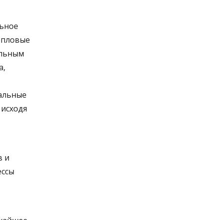
льное
епловые
ильным
а,
тальные
 исходя
в и
ессы