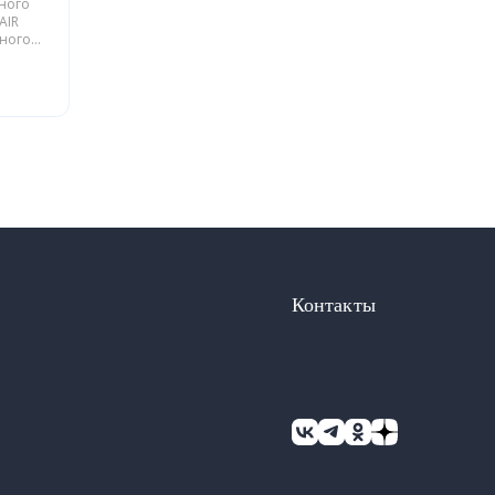
ьного
AIR
йного
блики
Контакты