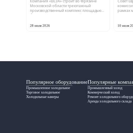
Компания «ВЕЗА» строит во Фрязине
Совет Е
оборудования
Московской области трехэтажный
комисси
производственный комплекс площадью
рамках 
более 12 тыс. кв. м для серийного выпуска
промышл
холодильной техники и теплообменного
Российс
оборудования. ...
ГРАДИЕНТ
28 июля 2026
10 июля 2
Популярное оборудование
Популярные компа
Промышленное холодильное
Промышленный холод
Торговое холодильное
Коммерческий холод
Холодильные камеры
Ремонт холодильного оборуд
Аренда холодильного склада