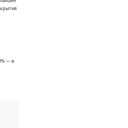
ижайшее
ткрытия
 8% — в