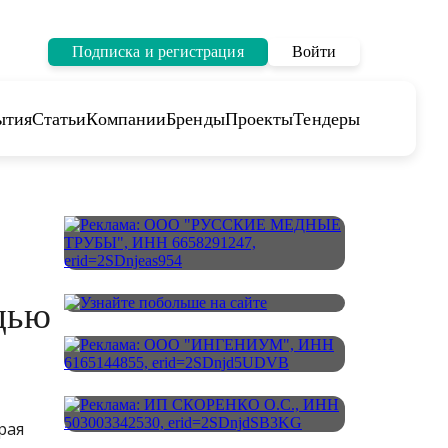
Подписка и регистрация
Войти
ытия
Статьи
Компании
Бренды
Проекты
Тендеры
щью
рая