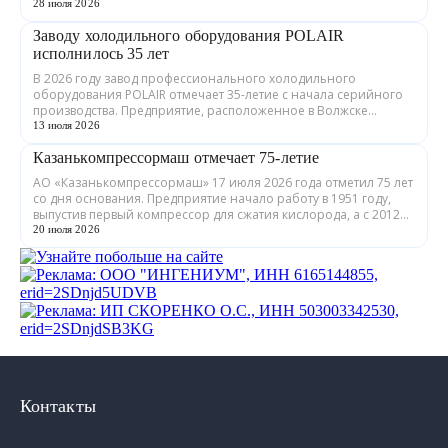
теплообменного оборудования. ...
28 июля 2026
Заводу холодильного оборудования POLAIR
исполнилось 35 лет
В 2026 году завод профессионального холодильного
оборудования POLAIR отмечает 35-летие с начала серийного
производства. Предприятие, расположенное в Волжске
Республики Марий Эл, выпускает обору...
13 июля 2026
Казанькомпрессормаш отмечает 75-летие
АО «Казанькомпрессормаш» 17 июля 2026 года отметил 75 лет
со дня основания. Предприятие начало работу в 1951 году,
выпустив первый компрессор для сжатия кислорода, а с 2012
года входит в состав...
20 июля 2026
Контакты