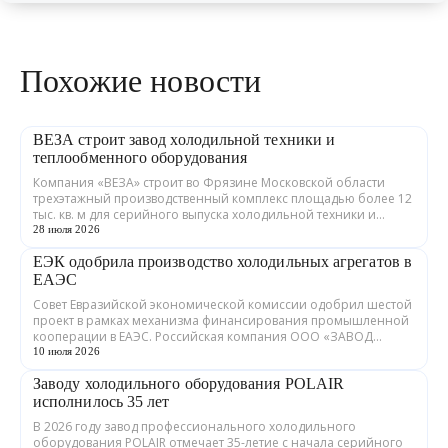
Похожие новости
ВЕЗА строит завод холодильной техники и
теплообменного оборудования
Компания «ВЕЗА» строит во Фрязине Московской области
трехэтажный производственный комплекс площадью более 12
тыс. кв. м для серийного выпуска холодильной техники и
теплообменного оборудования. ...
28 июля 2026
ЕЭК одобрила производство холодильных агрегатов в
ЕАЭС
Совет Евразийской экономической комиссии одобрил шестой
проект в рамках механизма финансирования промышленной
кооперации в ЕАЭС. Российская компания ООО «ЗАВОД
ГРАДИЕНТ» совместно с предприятия...
10 июля 2026
Заводу холодильного оборудования POLAIR
исполнилось 35 лет
В 2026 году завод профессионального холодильного
оборудования POLAIR отмечает 35-летие с начала серийного