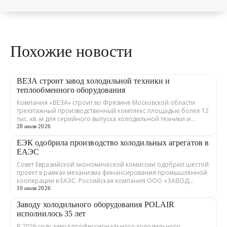
Похожие новости
ВЕЗА строит завод холодильной техники и
теплообменного оборудования
Компания «ВЕЗА» строит во Фрязине Московской области
трехэтажный производственный комплекс площадью более 12
тыс. кв. м для серийного выпуска холодильной техники и
теплообменного оборудования. ...
28 июля 2026
ЕЭК одобрила производство холодильных агрегатов в
ЕАЭС
Совет Евразийской экономической комиссии одобрил шестой
проект в рамках механизма финансирования промышленной
кооперации в ЕАЭС. Российская компания ООО «ЗАВОД
ГРАДИЕНТ» совместно с предприятия...
10 июля 2026
Заводу холодильного оборудования POLAIR
исполнилось 35 лет
В 2026 году завод профессионального холодильного