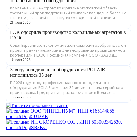
теплообменного оборудования
Компания «ВЕЗА» строит во Фрязине Московской области
трехэтажный производственный комплекс площадью более 12
тыс. кв. м для серийного выпуска холодильной техники и
теплообменного оборудования. ...
28 июля 2026
ЕЭК одобрила производство холодильных агрегатов в
ЕАЭС
Совет Евразийской экономической комиссии одобрил шестой
проект в рамках механизма финансирования промышленной
кооперации в ЕАЭС. Российская компания ООО «ЗАВОД
ГРАДИЕНТ» совместно с предприятия...
10 июля 2026
Заводу холодильного оборудования POLAIR
исполнилось 35 лет
В 2026 году завод профессионального холодильного
оборудования POLAIR отмечает 35-летие с начала серийного
производства. Предприятие, расположенное в Волжске
Республики Марий Эл, выпускает обору...
13 июля 2026