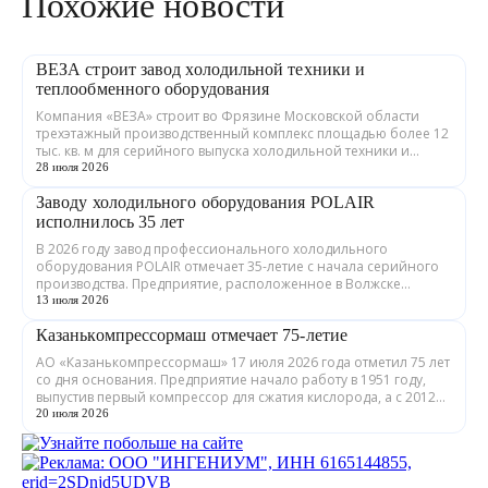
Похожие новости
ВЕЗА строит завод холодильной техники и
теплообменного оборудования
Компания «ВЕЗА» строит во Фрязине Московской области
трехэтажный производственный комплекс площадью более 12
тыс. кв. м для серийного выпуска холодильной техники и
теплообменного оборудования. ...
28 июля 2026
Заводу холодильного оборудования POLAIR
исполнилось 35 лет
В 2026 году завод профессионального холодильного
оборудования POLAIR отмечает 35-летие с начала серийного
производства. Предприятие, расположенное в Волжске
Республики Марий Эл, выпускает обору...
13 июля 2026
Казанькомпрессормаш отмечает 75-летие
АО «Казанькомпрессормаш» 17 июля 2026 года отметил 75 лет
со дня основания. Предприятие начало работу в 1951 году,
выпустив первый компрессор для сжатия кислорода, а с 2012
года входит в состав...
20 июля 2026