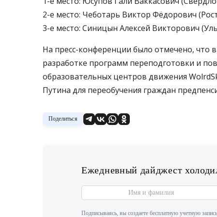
1-е место: Юсупов Гали Ваккасович (Свердло
2-е место: Чеботарь Виктор Фёдорович (Рост
3-е место: Синицын Алексей Викторович (Уль
На пресс-конференции было отмечено, что в
разработке программ переподготовки и пов
образовательных центров движения WolrdSki
Путина для переобучения граждан предпенси
Поделиться
Ежедневный дайджест холодил
Подписываясь, вы создаете бесплатную учетную запись