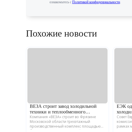
ознакомьтесь с
Политикой конфиденциальности
.
Похожие новости
ВЕЗА строит завод холодильной
ЕЭК од
техники и теплообменного
холоди
Компания «ВЕЗА» строит во Фрязине
Совет Е
оборудования
Московской области трехэтажный
комисси
производственный комплекс площадью
рамках 
более 12 тыс. кв. м для серийного выпуска
промышл