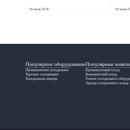
холодильной техники и теплообменного
Российс
оборудования. ...
ГРАДИЕНТ
28 июля 2026
10 июля 2
Популярное оборудование
Популярные компа
Промышленное холодильное
Промышленный холод
Торговое холодильное
Коммерческий холод
Холодильные камеры
Ремонт холодильного оборуд
Аренда холодильного склада