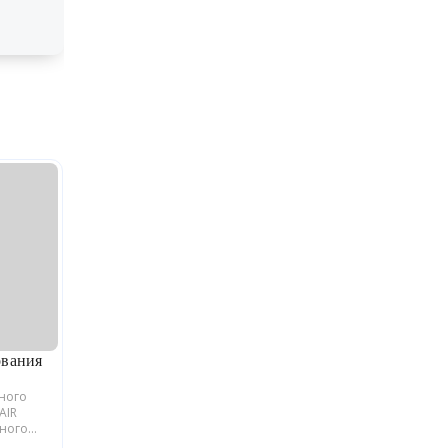
ования
ьного
AIR
йного