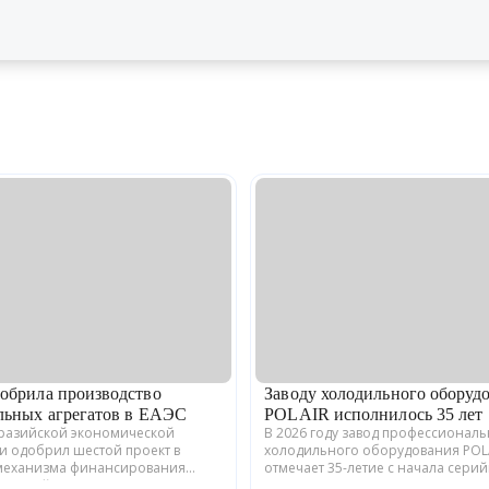
обрила производство
Заводу холодильного оборуд
льных агрегатов в ЕАЭС
POLAIR исполнилось 35 лет
вразийской экономической
В 2026 году завод профессионал
и одобрил шестой проект в
холодильного оборудования POL
механизма финансирования
отмечает 35-летие с начала сери
енной кооперации в ЕАЭС.
производства. Предприятие,