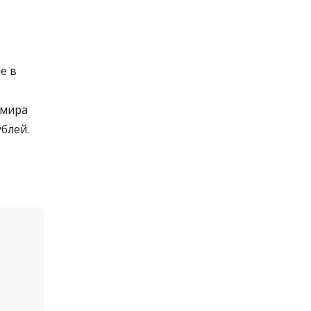
е в
имира
блей.