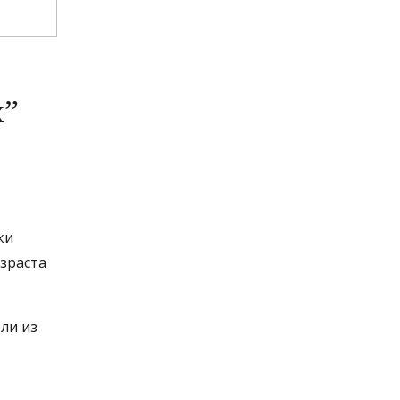
х”
ки
зраста
ли из