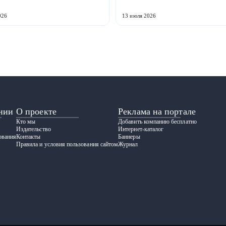
кая компания ООО «ЗАВОД
расположенное в Волжске Респу
» совместно с предприятия...
Марий Эл, выпускает обору...
026
13 июля 2026
нии
О проекте
Реклама на портале
Кто мы
Добавить компанию бесплатно
Издательство
Интернет-каталог
ования
Контакты
Баннеры
Правила и условия пользования сайтом
Журнал