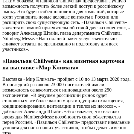
Таким образом, «Павильон Chillventa» предоставит лучшую
возможность получить более легкий доступ к российскому
рынку. Это будет особенно полезно для компаний, которые
хотят установить новые деловые контакты в России или
расширить свою существующую сеть. «Павильон Chillventa»
является огромной притягательной силой для экспонентов», -
говорит Александр Штайн, глава департамента Chillventa,
Nürnberg Messe. «Наш полный пакет услуг значительно
снижает затраты на организацию и подготовку для всех
участников».
«Павильон Chillventa» как визитная карточка
на выставке «Мир Климата»
Выставка «Мир Климата» пройдет с 10 по 13 марта 2020 года.
В последний раз около 23 000 посетителей имели
возможность ознакомиться с инновациями около 250
экспонентов. «В будущем российский рынок будет
становиться все более важным для индустрии охлаждения,
кондиционирования, вентиляции и тепловых насосов», -
добавляет Александр Штайн. «Это означает, что настало
время для NürnbergMesse возобновить свои обязательства
перед Россией. «Павильон Chillventa» предоставит идеальные
условия для нас и наших участников, чтобы сделать именно
это».