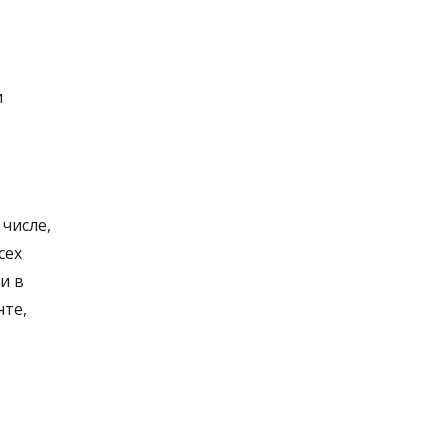
и
числе,
сех
и в
нте,