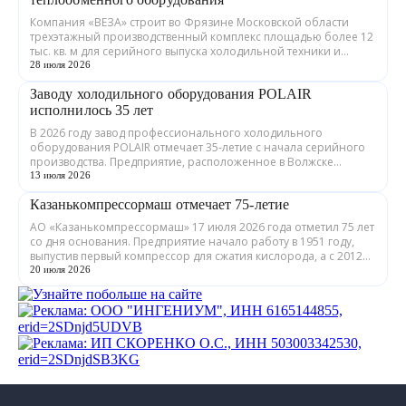
Компания «ВЕЗА» строит во Фрязине Московской области
трехэтажный производственный комплекс площадью более 12
тыс. кв. м для серийного выпуска холодильной техники и
теплообменного оборудования. ...
28 июля 2026
Заводу холодильного оборудования POLAIR
исполнилось 35 лет
В 2026 году завод профессионального холодильного
оборудования POLAIR отмечает 35-летие с начала серийного
производства. Предприятие, расположенное в Волжске
Республики Марий Эл, выпускает обору...
13 июля 2026
Казанькомпрессормаш отмечает 75-летие
АО «Казанькомпрессормаш» 17 июля 2026 года отметил 75 лет
со дня основания. Предприятие начало работу в 1951 году,
выпустив первый компрессор для сжатия кислорода, а с 2012
года входит в состав...
20 июля 2026