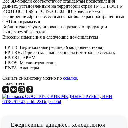
Все 3D-модели соответствуют стандартам представления
данных, установленным на территории стран ТР ТС ГОСТ Р
ИСО10303-1-99 и ЕС ISO10303. 3D-модели имеют
расширение .stp и совместимы с наиболее распространенными
CAD-программами.
Библиотека структурирована по разделам продукции
выпускаемой заводом.
Внесены изменения в следующие номенклатуры:
· FP-LR. Вертикальные ресивер (смотровые стекла)
· FP-LRH. Горизонтальные ресиверы (смотровые стекла);
· FP-ERL; ЭРУМ
· FP-OS. Маслоотделители;
· FP-FA. Адаптеры
Скачать библиотеку можно по
ссылке
.
Поделиться
Ежедневный дайджест холодильной