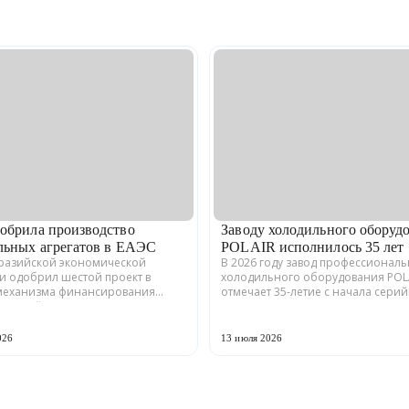
обрила производство
Заводу холодильного оборуд
льных агрегатов в ЕАЭС
POLAIR исполнилось 35 лет
вразийской экономической
В 2026 году завод профессионал
и одобрил шестой проект в
холодильного оборудования POL
механизма финансирования
отмечает 35-летие с начала сери
енной кооперации в ЕАЭС.
производства. Предприятие,
кая компания ООО «ЗАВОД
расположенное в Волжске Респу
» совместно с предприятия...
Марий Эл, выпускает обору...
026
13 июля 2026