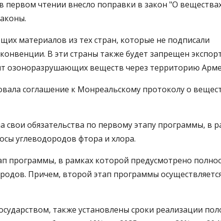
в первом чтении внесло поправки в закон "О веществах
аконы.
их материалов из тех стран, которые не подписали
онвенции. В эти страны также будет запрещен экспорт
зит озоноразрушающих веществ через территорию Арме
вала соглашение к Монреальскому протоколу о вещест
а свои обязательства по первому этапу программы, в р
сы углеводородов фтора и хлора.
ап программы, в рамках которой предусмотрено полно
родов. Причем, второй этап программы осуществляется
осударством, также установлены сроки реализации по