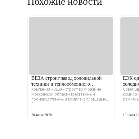
Похожие новости
ВЕЗА строит завод холодильной
ЕЭК од
техники и теплообменного
холоди
Компания «ВЕЗА» строит во Фрязине
Совет Е
оборудования
Московской области трехэтажный
комисси
производственный комплекс площадью
рамках 
более 12 тыс. кв. м для серийного выпуска
промышл
холодильной техники и теплообменного
Российс
оборудования. ...
ГРАДИЕНТ
28 июля 2026
10 июля 2