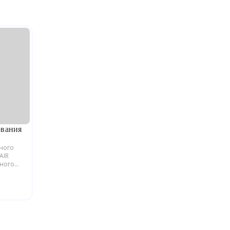
ования
ьного
AIR
йного
блики