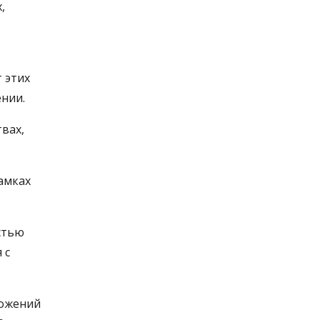
,
 этих
нии.
вах,
амках
стью
 с
ложений