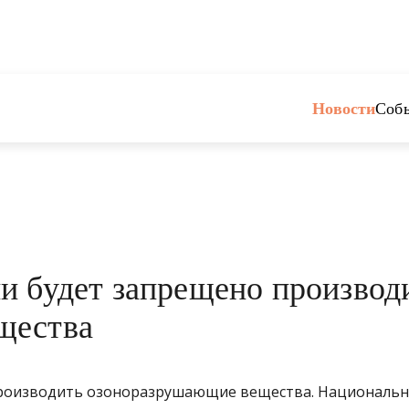
Новости
Соб
и будет запрещено производ
щества
производить озоноразрушающие вещества. Националь