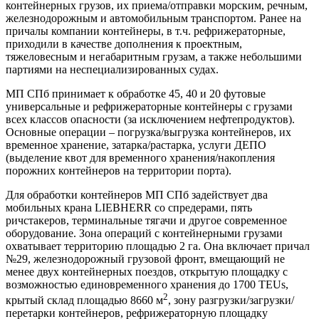
контейнерных грузов, их приема/отправки морским, речным,
железнодорожным и автомобильным транспортом. Ранее на
причалы компании контейнеры, в т.ч. рефрижераторные,
приходили в качестве дополнения к проектным,
тяжеловесным и негабаритным грузам, а также небольшими
партиями на неспециализированных судах.
МП СПб принимает к обработке 45, 40 и 20 футовые
универсальные и рефрижераторные контейнеры с грузами
всех классов опасности (за исключением нефтепродуктов).
Основные операции – погрузка/выгрузка контейнеров, их
временное хранение, затарка/растарка, услуги ДЕПО
(выделение квот для временного хранения/накопления
порожних контейнеров на территории порта).
Для обработки контейнеров МП СПб задействует два
мобильных крана LIEBHERR со спредерами, пять
ричстакеров, терминальные тягачи и другое современное
оборудование. Зона операций с контейнерными грузами
охватывает территорию площадью 2 га. Она включает причал
№29, железнодорожный грузовой фронт, вмещающий не
менее двух контейнерных поездов, открытую площадку с
возможностью единовременного хранения до 1700 TEUs,
2
крытый склад площадью 8660 м
, зону разгрузки/загрузки/
перетарки контейнеров, рефрижераторную площадку