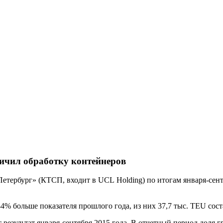
ичил обработку контейнеров
рбург» (КТСП, входит в UCL Holding) по итогам января-сентябр
44% больше показателя прошлого года, из них 37,7 тыс. TEU со
т результат января-сентября 2015 года. В отчетный период доля