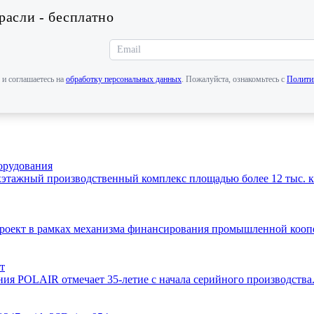
асли - бесплатно
 и соглашаетесь на
обработку персональных данных
. Пожалуйста, ознакомьтесь с
Полити
орудования
этажный производственный комплекс площадью более 12 тыс. кв
 проект в рамках механизма финансирования промышленной ко
т
ния POLAIR отмечает 35-летие с начала серийного производств