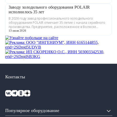
Заводу холодильного оборудования POLAIR
исполнилось 35 лет
В 2026 году завод профессионального холодильного
оборудования POLAIR отмечает 35-летие с начала серийного
производства. Предприятие, расположенное в Волжске
Республики Марий Эл, выпускает обору...
13 июля 2026
Контакты
Популярное оборудование