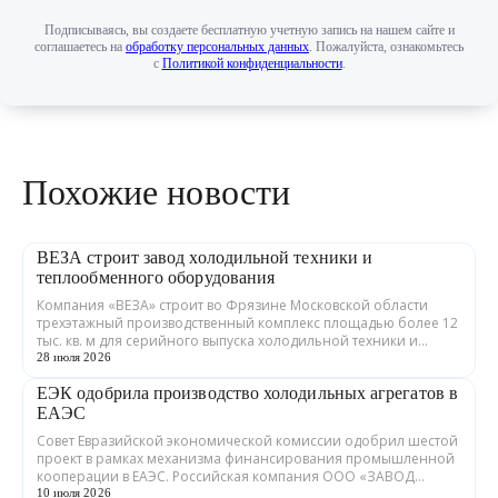
Подписываясь, вы создаете бесплатную учетную запись на нашем сайте и
соглашаетесь на
обработку персональных данных
. Пожалуйста, ознакомьтесь
с
Политикой конфиденциальности
.
Похожие новости
ВЕЗА строит завод холодильной техники и
теплообменного оборудования
Компания «ВЕЗА» строит во Фрязине Московской области
трехэтажный производственный комплекс площадью более 12
тыс. кв. м для серийного выпуска холодильной техники и
теплообменного оборудования. ...
28 июля 2026
ЕЭК одобрила производство холодильных агрегатов в
ЕАЭС
Совет Евразийской экономической комиссии одобрил шестой
проект в рамках механизма финансирования промышленной
кооперации в ЕАЭС. Российская компания ООО «ЗАВОД
ГРАДИЕНТ» совместно с предприятия...
10 июля 2026