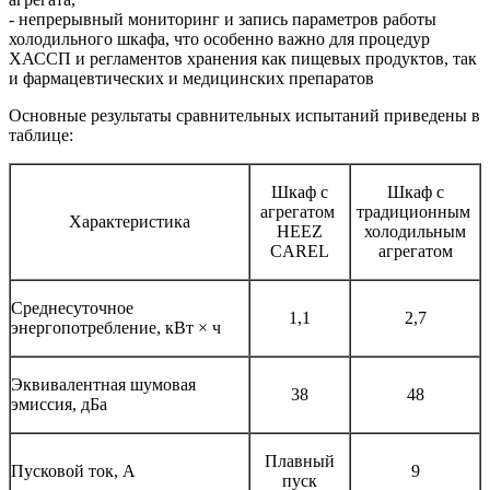
- непрерывный мониторинг и запись параметров работы
холодильного шкафа, что особенно важно для процедур
ХАССП и регламентов хранения как пищевых продуктов, так
и фармацевтических и медицинских препаратов
Основные результаты сравнительных испытаний приведены в
таблице:
Шкаф с
Шкаф с
агрегатом
традиционным
Характеристика
HEEZ
холодильным
CAREL
агрегатом
Среднесуточное
1,1
2,7
энергопотребление, кВт × ч
Эквивалентная шумовая
38
48
эмиссия, дБа
Плавный
Пусковой ток, А
9
пуск