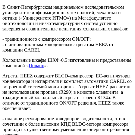
В Санкт-Петербургском национальном исследовательском
университете информационных технологий, механики и
оптики («Университете ИТМО») на Мегафакультете
биотехнологий и низкотемпературных систем успешно
завершены сравнительные испытания холодильных шкафов:
- традиционного с компрессором ON/OFF;
- с инновационным холодильным агрегатом HEEZ от
компании CAREL.
Холодильные шкафы ШХФ-0,5 изготовлены и предоставлены
компанией «
Полаир
».
Агрегат HEEZ содержит BLCD-компрессор, EC-вентиляторы
конденсатора и испарителя и комплект автоматики CAREL со
встроенной системой мониторинга. Агрегат HEEZ рассчитан
на использование пропана (R290) в качестве хладагента, а
традиционный холодильный агрегат – фреон R134a. В
отличие от традиционного ON/OFF решения, HEEZ также
обеспечивает:
- плавное регулирование холодопроизводительности, что в
сочетании с более высоким КПД BLDC-мотора компрессора,
приводит к существенному уменьшению энергопотребления
агрегата,