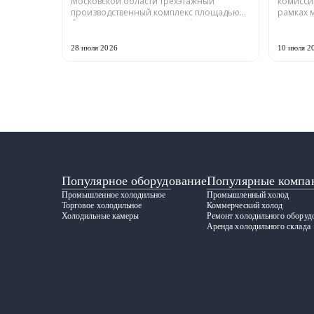
Московской области трехэтажный
комисси
производственный комплекс площадью
рамках 
более 12 тыс. кв. м для серийного выпуска
промышл
холодильной техники и теплообменного
Российс
оборудования. ...
ГРАДИЕНТ
28 июля 2026
10 июля 2
Популярное оборудование
Популярные компа
Промышленное холодильное
Промышленный холод
Торговое холодильное
Коммерческий холод
Холодильные камеры
Ремонт холодильного оборуд
Аренда холодильного склада