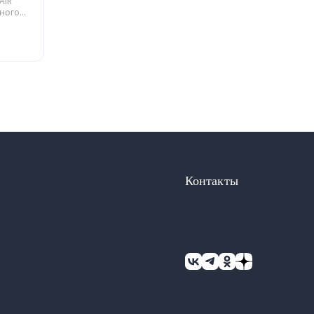
AIR
йного
блики
Контакты