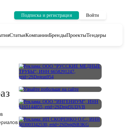
Подписка и регистрация
Войти
ытия
Статьи
Компании
Бренды
Проекты
Тендеры
аз
 в
териалов