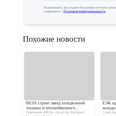
Подписываясь, вы создаете бесплатную учетную запись
ознакомьтесь с
Политикой конфиденциальности
.
Похожие новости
ВЕЗА строит завод холодильной
ЕЭК од
техники и теплообменного
холоди
Компания «ВЕЗА» строит во Фрязине
Совет Е
оборудования