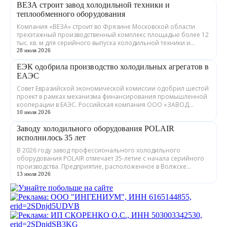
ВЕЗА строит завод холодильной техники и
теплообменного оборудования
Компания «ВЕЗА» строит во Фрязине Московской области
трехэтажный производственный комплекс площадью более 12
тыс. кв. м для серийного выпуска холодильной техники и
теплообменного оборудования. ...
28 июля 2026
ЕЭК одобрила производство холодильных агрегатов в
ЕАЭС
Совет Евразийской экономической комиссии одобрил шестой
проект в рамках механизма финансирования промышленной
кооперации в ЕАЭС. Российская компания ООО «ЗАВОД
ГРАДИЕНТ» совместно с предприятия...
10 июля 2026
Заводу холодильного оборудования POLAIR
исполнилось 35 лет
В 2026 году завод профессионального холодильного
оборудования POLAIR отмечает 35-летие с начала серийного
производства. Предприятие, расположенное в Волжске
Республики Марий Эл, выпускает обору...
13 июля 2026