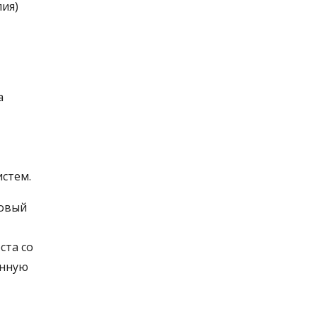
ия)
а
истем.
ровый
ста со
енную