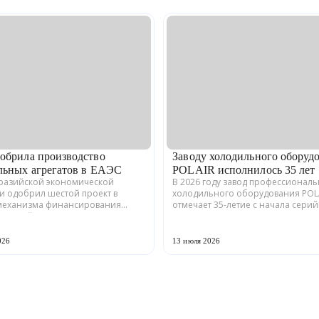
обрила производство
Заводу холодильного оборуд
льных агрегатов в ЕАЭС
POLAIR исполнилось 35 лет
вразийской экономической
В 2026 году завод профессионал
и одобрил шестой проект в
холодильного оборудования POL
механизма финансирования
отмечает 35-летие с начала сери
енной кооперации в ЕАЭС.
производства. Предприятие,
кая компания ООО «ЗАВОД
расположенное в Волжске Респу
» совместно с предприятия...
Марий Эл, выпускает обору...
026
13 июля 2026