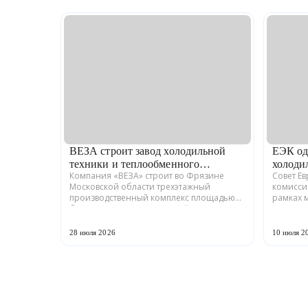
ВЕЗА строит завод холодильной
ЕЭК од
техники и теплообменного
холоди
Компания «ВЕЗА» строит во Фрязине
Совет Е
оборудования
Московской области трехэтажный
комисси
производственный комплекс площадью
рамках 
более 12 тыс. кв. м для серийного выпуска
промышл
холодильной техники и теплообменного
Российс
оборудования. ...
ГРАДИЕНТ
28 июля 2026
10 июля 2