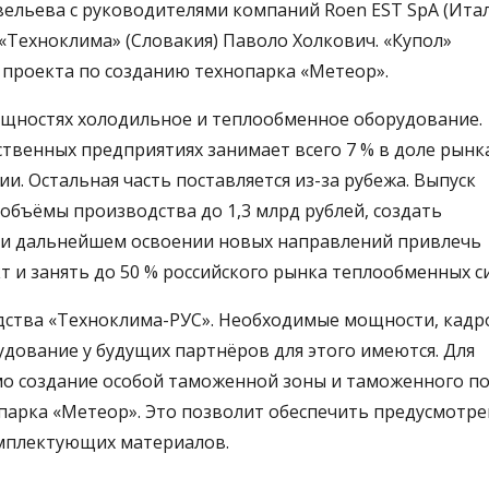
ельева с руководителями компаний Roen EST SpA (Итал
«Техноклима» (Словакия) Паволо Холкович. «Купол»
проекта по созданию технопарка «Метеор».
ощностях холодильное и теплообменное оборудование.
твенных предприятиях занимает всего 7 % в доле рынк
и. Остальная часть поставляется из-за рубежа. Выпуск
 объёмы производства до 1,3 млрд рублей, создать
при дальнейшем освоении новых направлений привлечь
т и занять до 50 % российского рынка теплообменных с
дства «Техноклима-РУС». Необходимые мощности, кад
дование у будущих партнёров для этого имеются. Для
о создание особой таможенной зоны и таможенного по
опарка «Метеор». Это позволит обеспечить предусмотр
омплектующих материалов.