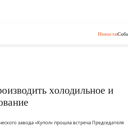
Новости
Соб
роизводить холодильное и
ование
еского завода «Купол» прошла встреча Председателя