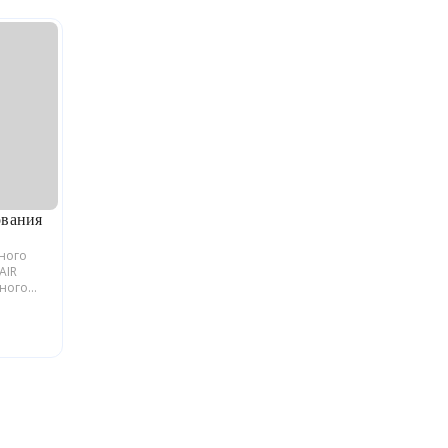
ования
ьного
AIR
йного
блики