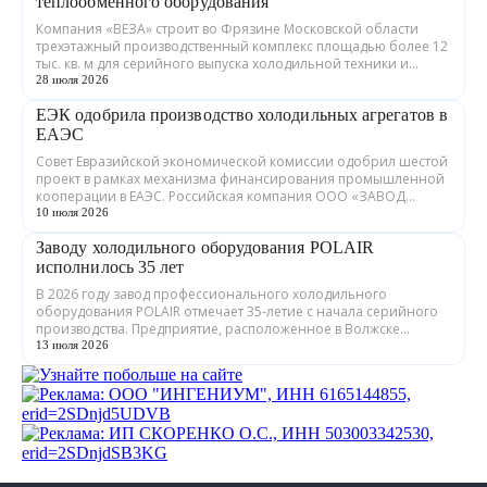
теплообменного оборудования
Компания «ВЕЗА» строит во Фрязине Московской области
трехэтажный производственный комплекс площадью более 12
тыс. кв. м для серийного выпуска холодильной техники и
теплообменного оборудования. ...
28 июля 2026
ЕЭК одобрила производство холодильных агрегатов в
ЕАЭС
Совет Евразийской экономической комиссии одобрил шестой
проект в рамках механизма финансирования промышленной
кооперации в ЕАЭС. Российская компания ООО «ЗАВОД
ГРАДИЕНТ» совместно с предприятия...
10 июля 2026
Заводу холодильного оборудования POLAIR
исполнилось 35 лет
В 2026 году завод профессионального холодильного
оборудования POLAIR отмечает 35-летие с начала серийного
производства. Предприятие, расположенное в Волжске
Республики Марий Эл, выпускает обору...
13 июля 2026