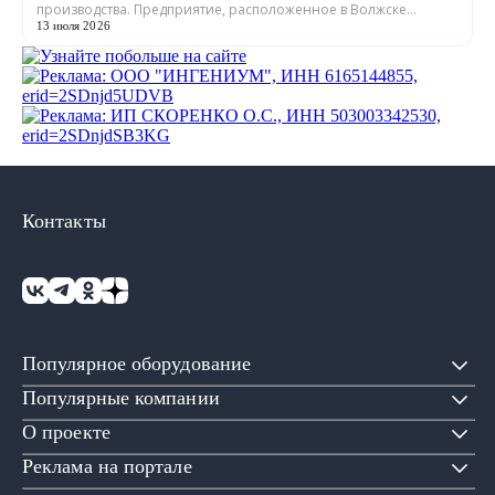
производства. Предприятие, расположенное в Волжске
Республики Марий Эл, выпускает обору...
13 июля 2026
Контакты
Популярное оборудование
Популярные компании
О проекте
Реклама на портале