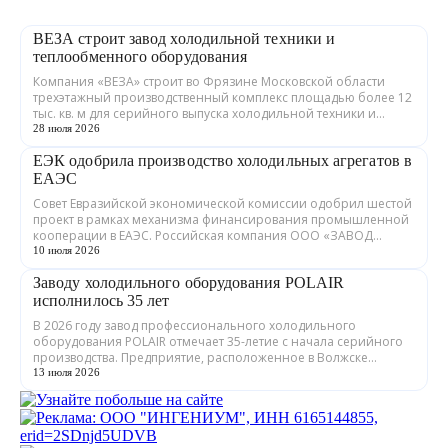
ВЕЗА строит завод холодильной техники и
теплообменного оборудования
Компания «ВЕЗА» строит во Фрязине Московской области
трехэтажный производственный комплекс площадью более 12
тыс. кв. м для серийного выпуска холодильной техники и
теплообменного оборудования. ...
28 июля 2026
ЕЭК одобрила производство холодильных агрегатов в
ЕАЭС
Совет Евразийской экономической комиссии одобрил шестой
проект в рамках механизма финансирования промышленной
кооперации в ЕАЭС. Российская компания ООО «ЗАВОД
ГРАДИЕНТ» совместно с предприятия...
10 июля 2026
Заводу холодильного оборудования POLAIR
исполнилось 35 лет
В 2026 году завод профессионального холодильного
оборудования POLAIR отмечает 35-летие с начала серийного
производства. Предприятие, расположенное в Волжске
Республики Марий Эл, выпускает обору...
13 июля 2026