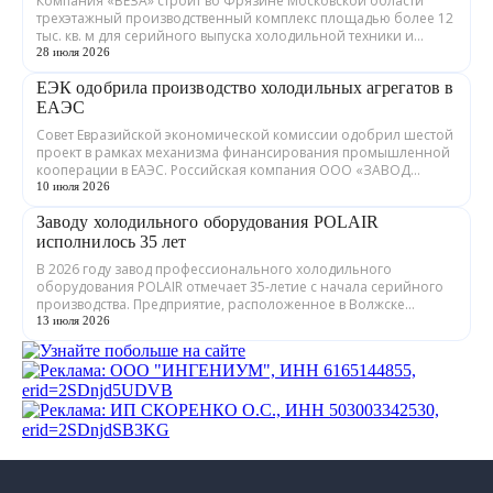
Компания «ВЕЗА» строит во Фрязине Московской области
трехэтажный производственный комплекс площадью более 12
тыс. кв. м для серийного выпуска холодильной техники и
теплообменного оборудования. ...
28 июля 2026
ЕЭК одобрила производство холодильных агрегатов в
ЕАЭС
Совет Евразийской экономической комиссии одобрил шестой
проект в рамках механизма финансирования промышленной
кооперации в ЕАЭС. Российская компания ООО «ЗАВОД
ГРАДИЕНТ» совместно с предприятия...
10 июля 2026
Заводу холодильного оборудования POLAIR
исполнилось 35 лет
В 2026 году завод профессионального холодильного
оборудования POLAIR отмечает 35-летие с начала серийного
производства. Предприятие, расположенное в Волжске
Республики Марий Эл, выпускает обору...
13 июля 2026