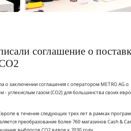
дписали соглашение о постав
 CO2
явила о заключении соглашения с оператором METRO AG о
м - углекислым газом (CO2) для большинства своих евр
вропе в течение следующих трех лет в рамках програ
вляется преобразование более 760 магазинов Cash & Car
ащение выбросов CO2 вдвое к 2030 году.