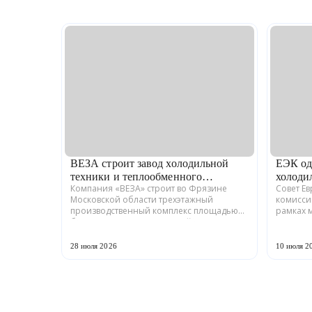
ВЕЗА строит завод холодильной
ЕЭК од
техники и теплообменного
холоди
Компания «ВЕЗА» строит во Фрязине
Совет Е
оборудования
Московской области трехэтажный
комисси
производственный комплекс площадью
рамках 
более 12 тыс. кв. м для серийного выпуска
промышл
холодильной техники и теплообменного
Российс
оборудования. ...
ГРАДИЕНТ
28 июля 2026
10 июля 2