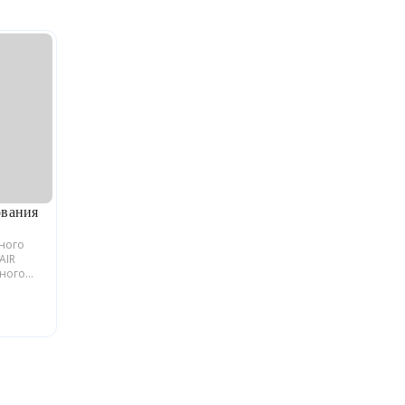
ования
ьного
AIR
йного
блики