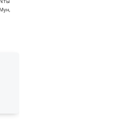
укты
Мун,