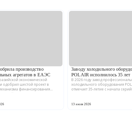
обрила производство
Заводу холодильного оборуд
льных агрегатов в ЕАЭС
POLAIR исполнилось 35 лет
вразийской экономической
В 2026 году завод профессионал
и одобрил шестой проект в
холодильного оборудования POL
механизма финансирования
отмечает 35-летие с начала сери
енной кооперации в ЕАЭС.
производства. Предприятие,
кая компания ООО «ЗАВОД
расположенное в Волжске Респу
» совместно с предприятия...
Марий Эл, выпускает обору...
026
13 июля 2026