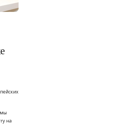
ке
опейских
ммы
ry на