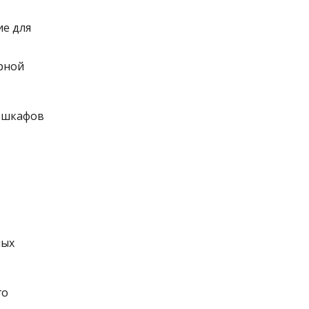
ие для
орной
я шкафов
ных
го