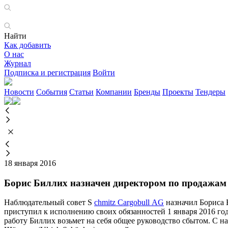
Найти
Как добавить
О нас
Журнал
Подписка и регистрация
Войти
Новости
События
Статьи
Компании
Бренды
Проекты
Тендеры
18 января 2016
Борис Биллих назначен директором по продажам 
Наблюдательный совет S
chmitz Cargobull AG
назначил Бориса 
приступил к исполнению своих обязанностей 1 января 2016 год
работу Биллих возьмет на себя общее руководство сбытом. С н