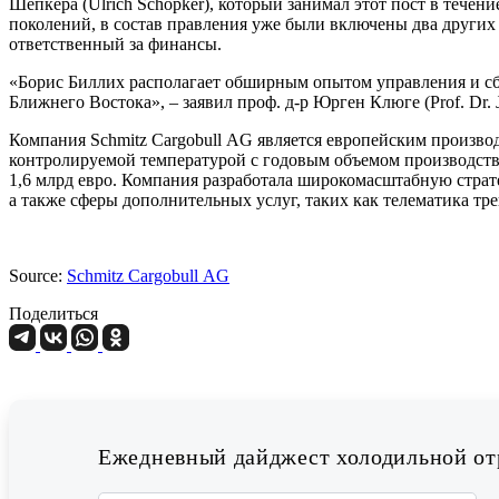
Шёпкера (Ulrich Schöpker), который занимал этот пост в течен
поколений, в состав правления уже были включены два других ч
ответственный за финансы.
«Борис Биллих располагает обширным опытом управления и сбы
Ближнего Востока», – заявил проф. д-р Юрген Клюге (Prof. Dr. 
Компания Schmitz Cargobull AG является европейским произво
контролируемой температурой с годовым объемом производства 
1,6 млрд евро. Компания разработала широкомасштабную стратег
а также сферы дополнительных услуг, таких как телематика т
Source:
Schmitz Cargobull AG
Поделиться
Ежедневный дайджест холодильной отр