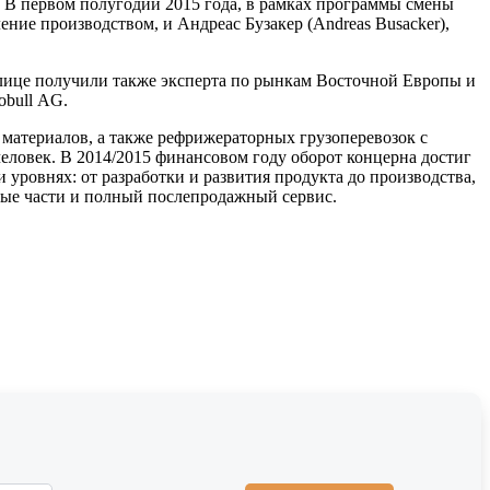
да. В первом полугодии 2015 года, в рамках программы смены
ение производством, и Андреас Бузакер (Andreas Busacker),
 лице получили также эксперта по рынкам Восточной Европы и
obull AG.
материалов, а также рефрижераторных грузоперевозок с
еловек. В 2014/2015 финансовом году оборот концерна достиг
 уровнях: от разработки и развития продукта до производства,
ные части и полный послепродажный сервис.