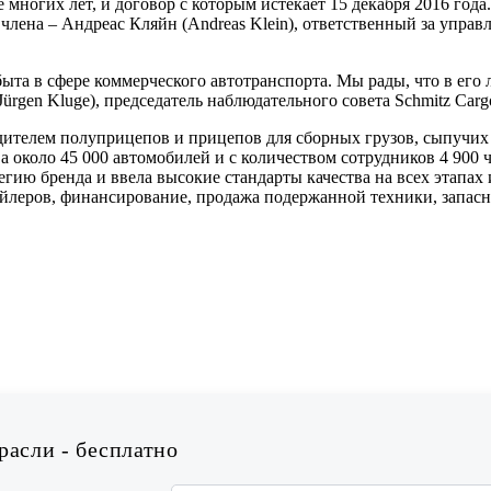
ие многих лет, и договор с которым истекает 15 декабря 2016 го
лена – Андреас Кляйн (Andreas Klein), ответственный за управл
та в сфере коммерческого автотранспорта. Мы рады, что в его
Jürgen Kluge), председатель наблюдательного совета Schmitz Carg
дителем полуприцепов и прицепов для сборных грузов, сыпучих 
около 45 000 автомобилей и с количеством сотрудников 4 900 ч
ию бренда и ввела высокие стандарты качества на всех этапах и
рейлеров, финансирование, продажа подержанной техники, запас
асли - бесплатно