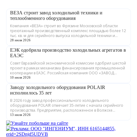
ВЕЗА строит завод холодильной техники и
теплообменного оборудования
Компания «ВЕЗА» строит во Фрязине Московской области
трехэтажный производственный комплекс площадью более 12
тыс. кв. м для серийного выпуска холодильной техники и
теплообменного оборудования. ...
28 июля 2026
ЕЭК одобрила производство холодильных агрегатов в
ЕАЭС
Совет Евразийской экономической комиссии одобрил шестой
проект в рамках механизма финансирования промышленной
кооперации в ЕАЭС. Российская компания ООО «ЗАВОД
ГРАДИЕНТ» совместно с предприятия...
10 июля 2026
Заводу холодильного оборудования POLAIR
исполнилось 35 лет
В 2026 году завод профессионального холодильного
оборудования POLAIR отмечает 35-летие с начала серийного
производства. Предприятие, расположенное в Волжске
Республики Марий Эл, выпускает обору...
13 июля 2026