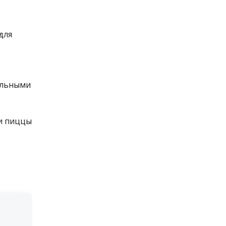
для
альными
жи пиццы