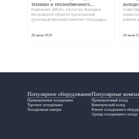
техники и теплообменного
холоди
Компания «ВЕЗА» строит во Фрязине
Совет Е
оборудования
Московской области трехэтажный
комисси
производственный комплекс площадью
рамках 
более 12 тыс. кв. м для серийного выпуска
промышл
холодильной техники и теплообменного
Российс
оборудования. ...
ГРАДИЕНТ
28 июля 2026
10 июля 2
Популярное оборудование
Популярные компа
Промышленное холодильное
Промышленный холод
Торговое холодильное
Коммерческий холод
Холодильные камеры
Ремонт холодильного оборуд
Аренда холодильного склада