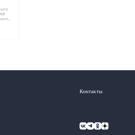
ьного
AIR
йного
блики
Контакты