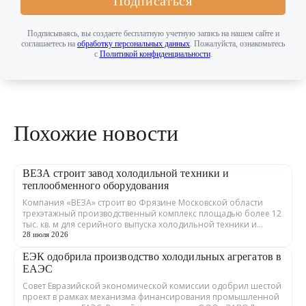
Подписаться
Подписываясь, вы создаете бесплатную учетную запись на нашем сайте и
соглашаетесь на
обработку персональных данных
. Пожалуйста, ознакомьтесь
с
Политикой конфиденциальности
.
Похожие новости
ВЕЗА строит завод холодильной техники и
теплообменного оборудования
Компания «ВЕЗА» строит во Фрязине Московской области
трехэтажный производственный комплекс площадью более 12
тыс. кв. м для серийного выпуска холодильной техники и
теплообменного оборудования. ...
28 июля 2026
ЕЭК одобрила производство холодильных агрегатов в
ЕАЭС
Совет Евразийской экономической комиссии одобрил шестой
проект в рамках механизма финансирования промышленной