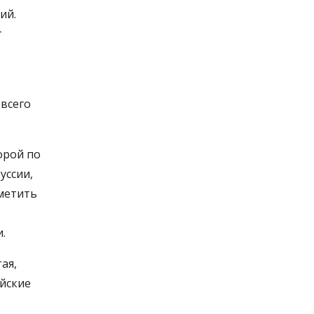
ий.
т
всего
орой по
уссии,
тметить
.
ая,
айские