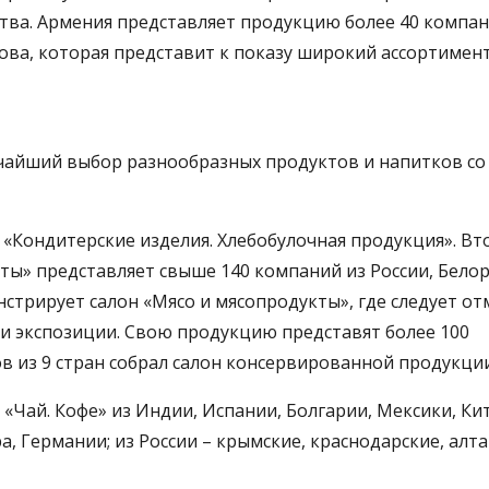
тва. Армения представляет продукцию более 40 компан
ова, которая представит к показу широкий ассортимен
чайший выбор разнообразных продуктов и напитков со 
н «Кондитерские изделия. Хлебобулочная продукция». Вт
ы» представляет свыше 140 компаний из России, Белор
стрирует салон «Мясо и мясопродукты», где следует о
и экспозиции. Свою продукцию представят более 100
ов из 9 стран собрал салон консервированной продукции
«Чай. Кофе» из Индии, Испании, Болгарии, Мексики, Кит
, Германии; из России – крымские, краснодарские, алт