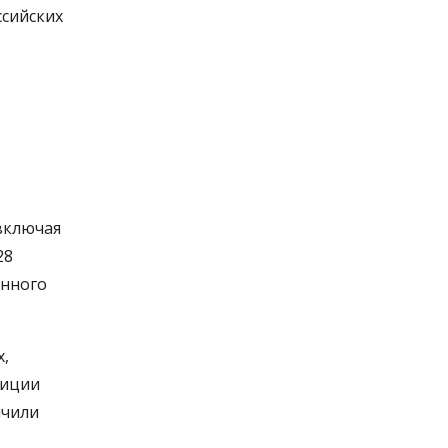
ссийских
включая
28
енного
х,
зиции
ичили