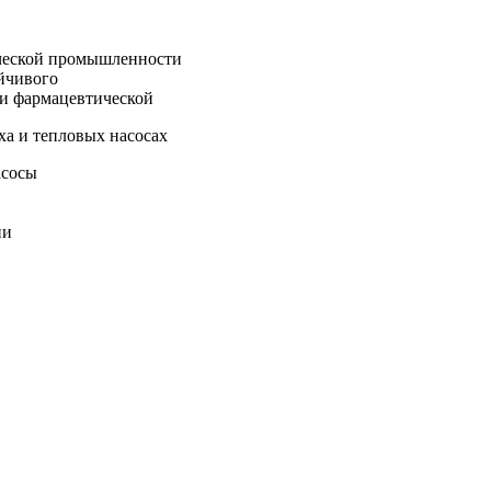
ической промышленности
йчивого
 и фармацевтической
ха и тепловых насосах
асосы
пи