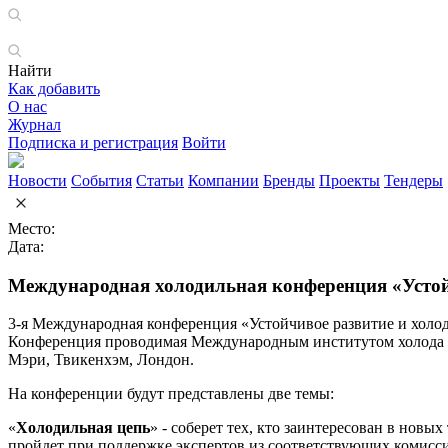
Найти
Как добавить
О нас
Журнал
Подписка и регистрация
Войти
Новости
События
Статьи
Компании
Бренды
Проекты
Тендеры
Место:
Дата:
Международная холодильная конференция «Устой
3-я Международная конференция «Устойчивое развитие и холодиль
Конференция проводимая Международным институтом холода в 
Мэри, Твикенхэм, Лондон.
На конференции будут представлены две темы:
«
Холодильная цепь
» - соберет тех, кто заинтересован в но
пройдет при поддержке экспертов из соответствующих комисс