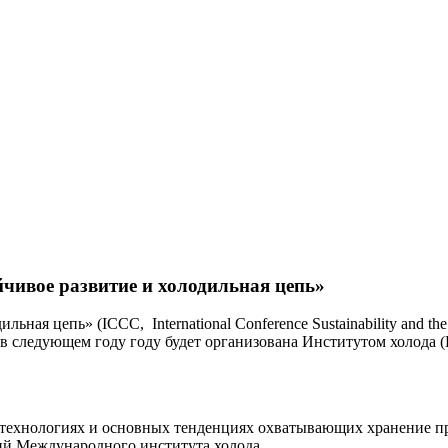
чивое развитие и холодильная цепь»
ная цепь» (ICCC, International Conference Sustainability and th
следующем году году будет организована Институтом холода (В
вых технологиях и основных тенденциях охватывающих хранение 
ий Международного института холода.