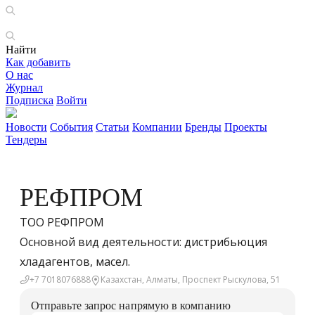
Найти
Как добавить
О нас
Журнал
Подписка
Войти
Новости
События
Статьи
Компании
Бренды
Проекты
Тендеры
РЕФПРОМ
ТОО РЕФПРОМ
Основной вид деятельности: дистрибьюция
хладагентов, масел.
+7 7018076888
Казахстан, Алматы, Проспект Рыскулова, 51
Отправьте запрос напрямую в компанию